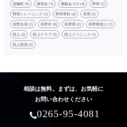
箕輪町
(5)
講習会
(1)
運動あそび
(6)
野球
(2)
野球トレーニング
(1)
野球専科
(4)
長野
(5)
長野合宿
(1)
長野市
(9)
長野県
(3)
長野県陸上
(1)
陸上
(2)
陸上クラブ
(3)
陸上クリニック
(1)
陸上競技
(2)
相談は無料。まずは、お気軽に
お問い合わせください
0265-95-4081