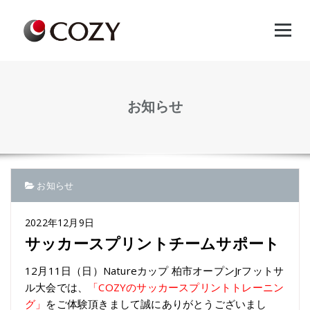
Skip
to
content
お知らせ
お知らせ
2022年12月9日
サッカースプリントチームサポート
12月11日（日）
Nature
カップ 柏市オープン
Jr
フットサ
ル大会では、
「
COZYのサッカースプリントトレーニン
グ」
をご体験頂きまして誠にありがとうございまし