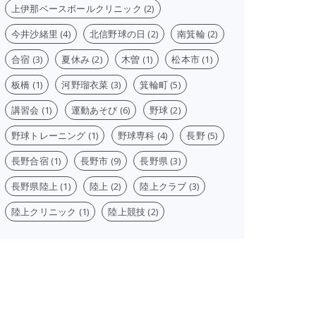
上伊那ベースボールクリニック
(2)
今井沙緒里
(4)
北信野球の日
(2)
南箕輪
(2)
）
合宿
(3)
夏休み
(2)
木曽
(1)
松本市
(1)
板橋
(1)
河野瑠衣菜
(3)
箕輪町
(5)
講習会
(1)
運動あそび
(6)
野球
(2)
野球トレーニング
(1)
野球専科
(4)
長野
(5)
長野合宿
(1)
長野市
(9)
長野県
(3)
長野県陸上
(1)
陸上
(2)
陸上クラブ
(3)
陸上クリニック
(1)
陸上競技
(2)