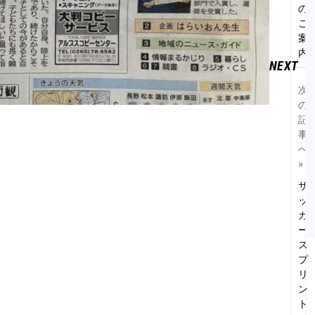
の
ご
案
内
次
の
記
事
へ
»
サ
ッ
カ
ー
ス
プ
リ
ン
ト