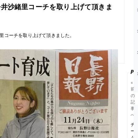
様 今井沙緒里コーチを取り上げて頂きま
緒里コーチを取り上げて頂きました。
«
前
の
記
事
へ
チ
ー
ム