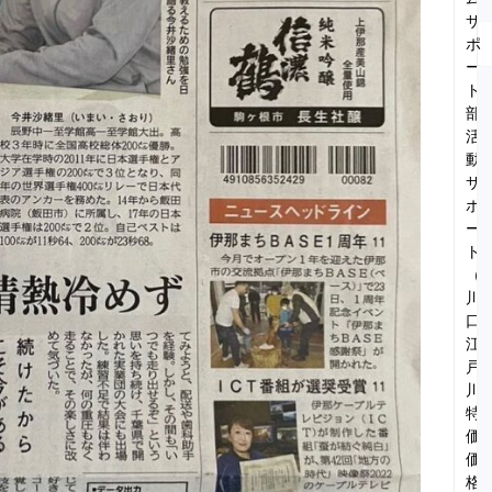
サ
ポ
ー
ト
部
活
動
サ
ポ
ー
ト
（
川
口
江
戸
川
特
価
価
格