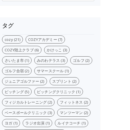
カ
イ
ブ
、
タグ
cozy
(21)
COZYアカデミー
(7)
COZY陸上クラブ
(6)
かけっこ
(3)
さいたま市
(1)
みのわテラス
(3)
ゴルフ
(2)
ゴルフ合宿
(2)
サマースクール
(1)
柏、
ジュニアゴルファー
(2)
スプリント
(2)
、
ピッチング
(5)
ピッチングクリニック
(1)
フィジカルトレーニング
(2)
フィットネス
(2)
ベースボールクリニック
(3)
マンツーマン
(2)
ヨガ
(1)
ラジオ出演
(1)
ルイナコーチ
(1)