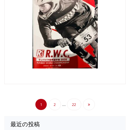
投
…
1
2
22
稿
の
最近の投稿