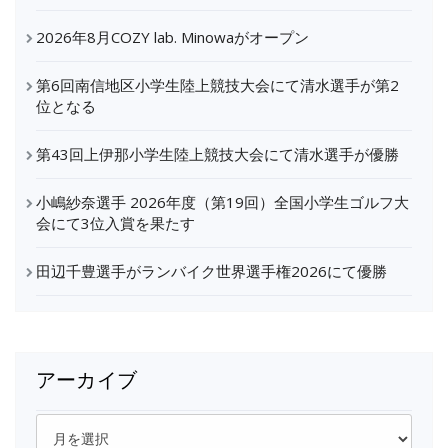
ペ
2026年8月COZY lab. Minowaがオープン
ー
第6回南信地区小学生陸上競技大会にて清水選手が第2
ジ
位となる
送
第43回上伊那小学生陸上競技大会にて清水選手が優勝
り
小嶋紗奈選手 2026年度（第19回）全国小学生ゴルフ大
会にて3位入賞を果たす
田辺千豊選手がランバイク世界選手権2026にて優勝
アーカイブ
ア
ー