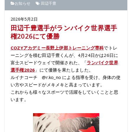
お知らせ
田辺千豊
2026年5月2日
田辺千豊選手がランバイク世界選手
権2026にて優勝
COZYアカデミー長野上伊那トレーニング専科
でトレ
ーニングを積む田辺千豊くんが、4月24日かは26日に
富士スピードウェイで開催された、「
ランバイク世界
選手権2026
」にて優勝を果たしました。
ルイナコーチ @r.ko_no による指導を受け、身体の使
い方やスピードがメキメキと高まっています。
これからも様々なスポーツで活躍をしていくことと思
います。