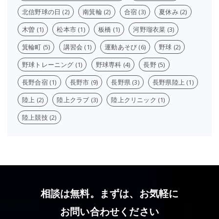
北信野球の日
(2)
南箕輪
(2)
合宿
(3)
夏休み
(2)
木曽
(1)
松本市
(1)
板橋
(1)
河野瑠衣菜
(3)
箕輪町
(5)
講習会
(1)
運動あそび
(6)
野球
(2)
野球トレーニング
(1)
野球専科
(4)
長野
(5)
長野合宿
(1)
長野市
(9)
長野県
(3)
長野県陸上
(1)
陸上
(2)
陸上クラブ
(3)
陸上クリニック
(1)
陸上競技
(2)
相談は無料。まずは、お気軽に
お問い合わせください