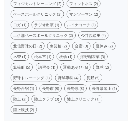
フィジカルトレーニング
(2)
フィットネス
(2)
ベースボールクリニック
(3)
マンツーマン
(2)
ヨガ
(1)
ラジオ出演
(1)
ルイナコーチ
(1)
上伊那ベースボールクリニック
(2)
今井沙緒里
(4)
北信野球の日
(2)
南箕輪
(2)
合宿
(3)
夏休み
(2)
木曽
(1)
松本市
(1)
板橋
(1)
河野瑠衣菜
(3)
箕輪町
(5)
講習会
(1)
運動あそび
(6)
野球
(2)
野球トレーニング
(1)
野球専科
(4)
長野
(5)
長野合宿
(1)
長野市
(9)
長野県
(3)
長野県陸上
(1)
陸上
(2)
陸上クラブ
(3)
陸上クリニック
(1)
陸上競技
(2)