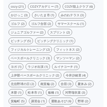
cozy
(21)
COZYアカデミー
(7)
COZY陸上クラブ
(6)
かけっこ
(3)
さいたま市
(1)
みのわテラス
(3)
ゴルフ
(2)
ゴルフ合宿
(2)
サマースクール
(1)
ジュニアゴルファー
(2)
スプリント
(2)
ピッチング
(5)
ピッチングクリニック
(1)
フィジカルトレーニング
(2)
フィットネス
(2)
ベースボールクリニック
(3)
マンツーマン
(2)
ヨガ
(1)
ラジオ出演
(1)
ルイナコーチ
(1)
上伊那ベースボールクリニック
(2)
今井沙緒里
(4)
北信野球の日
(2)
南箕輪
(2)
合宿
(3)
夏休み
(2)
木曽
(1)
松本市
(1)
板橋
(1)
河野瑠衣菜
(3)
箕輪町
(5)
講習会
(1)
運動あそび
(6)
野球
(2)