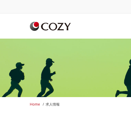
Skip
to
content
Home
/
求人情報