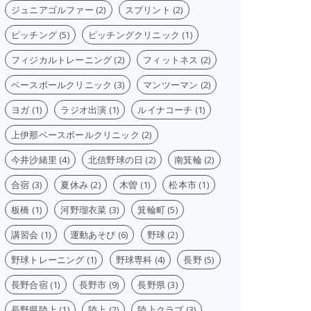
ジュニアゴルファー
(2)
スプリント
(2)
ピッチング
(5)
ピッチングクリニック
(1)
フィジカルトレーニング
(2)
フィットネス
(2)
ベースボールクリニック
(3)
マンツーマン
(2)
ヨガ
(1)
ラジオ出演
(1)
ルイナコーチ
(1)
上伊那ベースボールクリニック
(2)
今井沙緒里
(4)
北信野球の日
(2)
南箕輪
(2)
合宿
(3)
夏休み
(2)
木曽
(1)
松本市
(1)
板橋
(1)
河野瑠衣菜
(3)
箕輪町
(5)
講習会
(1)
運動あそび
(6)
野球
(2)
野球トレーニング
(1)
野球専科
(4)
長野
(5)
長野合宿
(1)
長野市
(9)
長野県
(3)
長野県陸上
(1)
陸上
(2)
陸上クラブ
(3)