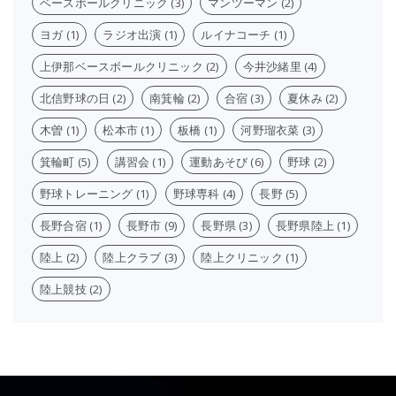
ベースボールクリニック
(3)
マンツーマン
(2)
ヨガ
(1)
ラジオ出演
(1)
ルイナコーチ
(1)
上伊那ベースボールクリニック
(2)
今井沙緒里
(4)
北信野球の日
(2)
南箕輪
(2)
合宿
(3)
夏休み
(2)
木曽
(1)
松本市
(1)
板橋
(1)
河野瑠衣菜
(3)
箕輪町
(5)
講習会
(1)
運動あそび
(6)
野球
(2)
野球トレーニング
(1)
野球専科
(4)
長野
(5)
長野合宿
(1)
長野市
(9)
長野県
(3)
長野県陸上
(1)
陸上
(2)
陸上クラブ
(3)
陸上クリニック
(1)
陸上競技
(2)