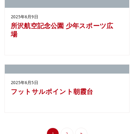
2025年6月9日
所沢航空記念公園 少年スポーツ広
場
2025年6月5日
フットサルポイント朝霞台
投
1
2