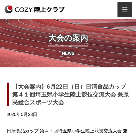
Skip
Men
to
content
大会の案内
NEWS
【大会案内】6月22日（日）⽇清⾷品カップ
第４１回埼⽟県⼩学⽣陸上競技交流⼤会 兼県
⺠総合スポーツ⼤会
2025年5月28日
⽇清⾷品カップ 第４１回埼⽟県⼩学⽣陸上競技交流⼤会 兼