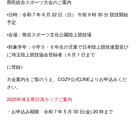
県⺠総合スポーツ⼤会のご案内
•⽇時：令和 7 年 6 ⽉ 22 ⽇（⽇） 午前 9 時 30 分 競技開始
予定
•会場：熊⾕スポーツ⽂化公園陸上競技場
•対象学年；⼩学５・６年⽣の児童で⽇本陸上競技連盟並び
に埼⽟陸上競技協会登録者（６⽉ 1 ⽇まで
に登録）
大会案内をご覧のうえ、COZY公式LINEよりお申込みくだ
さい。
2025年埼玉県日清カップご案内
・お申込み期限 令和 7 年 5 ⽉ 30 ⽇(⾦) 20 時まで