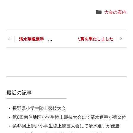
Categories
大会の案内
Post
CAL LIMITへ出場し、キッズ5,6年生の部 6位入賞を果たしました
清水華楓選手 第42回上伊那⼩学⽣陸上競技⼤会において優勝を果たしました
navigation
最近の記事
長野県小学生陸上競技大会
第6回南信地区小学生陸上競技大会にて清水選手が第２位
第43回上伊那小学生陸上競技大会にて清水選手が優勝