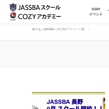
Skip
to
1DAY
イベント
content
ホーム
»
JASSBA
»
JASSBAアスリート塾