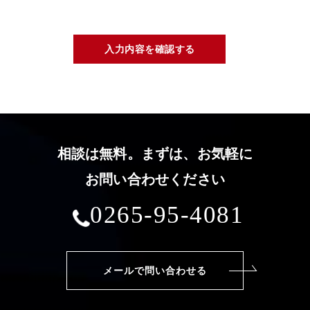
個人情報の第三者への開示・提供について
当社は、以下のいずれかに該当する場合を除き、個人情
報を第三者（外国にある第三者を含む）に開示または提
供いたしません。
(1) ご本人の同意がある場合
(2) 個人情報の取り扱いに関する業務の全部または一部
を委託する場合
(3) 統計的なデータなどご本人を識別することができな
い状態で開示・提供する場合
相談は無料。まずは、お気軽に
(4) 法令に基づき開示・提供を求められた場合
(5) 人の生命、身体または財産の保護のために必要な場
お問い合わせください
合であって、ご本人の同意を得ることが困難である場合
0265-95-4081
個人情報の管理について
当社は、個人情報に関する法令、規範および社内諸規程
に則り、皆様からご提供いただいた個人情報を適正に管
理いたします。また、当社は、個人情報への不正アクセ
メールで問い合わせる
ス、紛失、破壊、改ざん、漏洩等について適切かつ合理
的な安全対策を講じるとともに、万一の発生時には速や
かな是正措置を実施いたします。