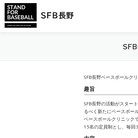
コ
ン
テ
ン
ツ
へ
SF
ス
キ
ッ
プ
SFB長野ベースボールク
趣旨
SFB長野の活動がスター
るべく新たにベースボー
ベースボールクリニック
15名の定員制とし、毎